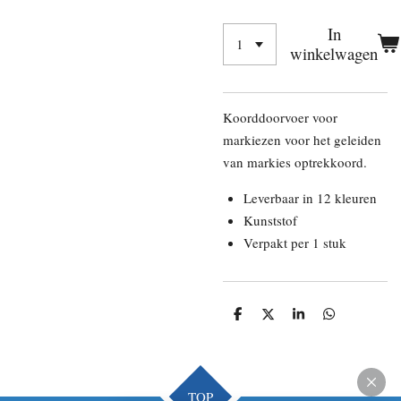
In
winkelwagen
Koorddoorvoer voor
markiezen voor het geleiden
van markies optrekkoord.
Leverbaar in 12 kleuren
Kunststof
Verpakt per 1 stuk
D
D
S
D
e
e
h
e
l
e
a
l
e
l
r
e
n
e
n
TOP