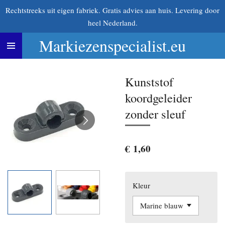
Rechtstreeks uit eigen fabriek. Gratis advies aan huis. Levering door
Ga
heel Nederland.
direct
naar
Markiezenspecialist.eu
de
hoofdinhoud
Kunststof
koordgeleider
zonder sleuf
€ 1,60
Kleur