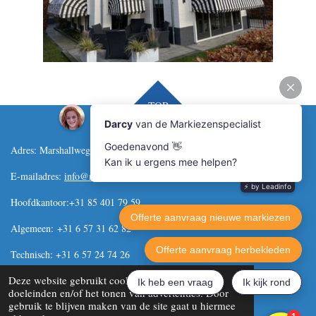
TOP
Adres: Marshallweg 18, 8912 AC Leeuwarden
E-mailadres
:
info@markiezenspecialist.eu
Hoofdkantoor:+31 85 401 79 59
Algemeen:
+31 6 57 31 62 82
Technisch:
+31 6 57 24 74 26
© 2016 Markiezenspecialist
Deze website gebruikt cookies voor analyse-
doeleinden en/of het tonen van advertenties. Door
gebruik te blijven maken van de site gaat u hiermee