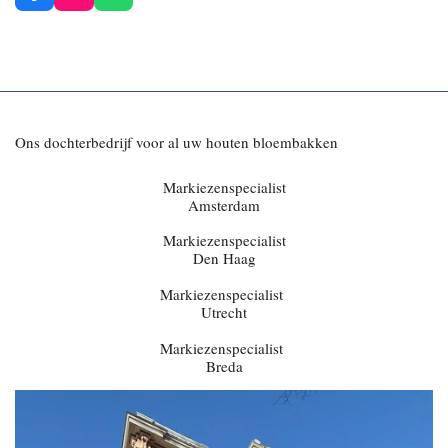
a
n
h
c
s
a
e
t
t
b
a
s
o
g
A
o
r
p
k
a
p
Ons dochterbedrijf voor al uw houten bloembakken
m
Markiezenspecialist
Amsterdam
Markiezenspecialist
Den Haag
Markiezenspecialist
Utrecht
Markiezenspecialist
Breda