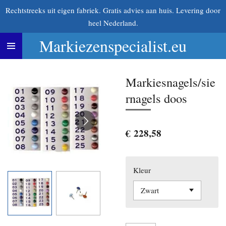
Rechtstreeks uit eigen fabriek. Gratis advies aan huis. Levering door
Ga
heel Nederland.
direct
naar
Markiezenspecialist.eu
de
hoofdinhoud
Markiesnagels/sie
rnagels doos
€ 228,58
Kleur