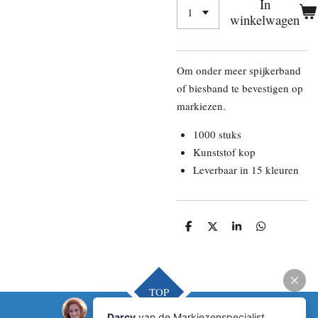
In
winkelwagen
Om onder meer spijkerband
of biesband te bevestigen op
markiezen.
1000 stuks
Kunststof kop
Leverbaar in 15 kleuren
D
D
S
D
e
e
h
e
l
e
a
l
e
l
r
e
n
e
n
TOP